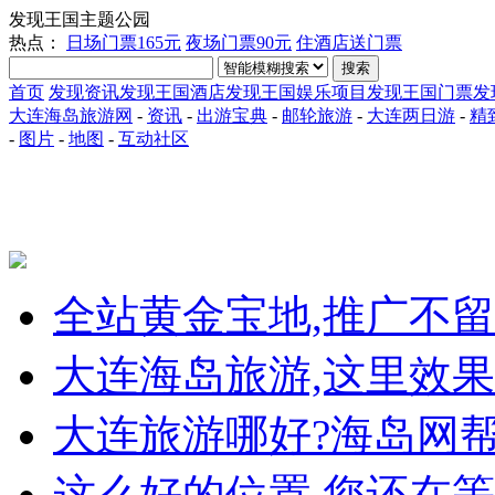
发现王国主题公园
热点：
日场门票165元
夜场门票90元
住酒店送门票
搜索
首页
发现资讯
发现王国酒店
发现王国娱乐项目
发现王国门票
发
大连海岛旅游网
-
资讯
-
出游宝典
-
邮轮旅游
-
大连两日游
-
精
-
图片
-
地图
-
互动社区
全站黄金宝地,推广不
大连海岛旅游,这里效果
大连旅游哪好?海岛网
这么好的位置,您还在等