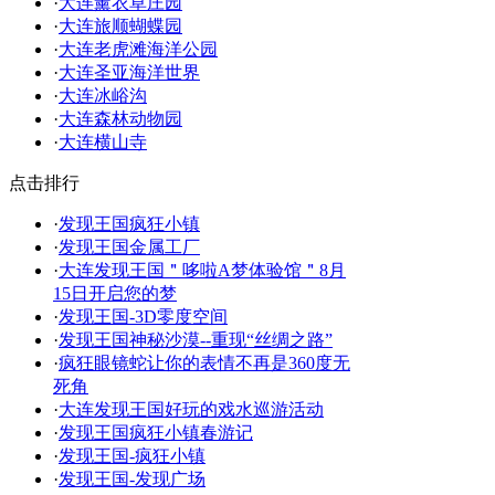
·
大连薰衣草庄园
·
大连旅顺蝴蝶园
·
大连老虎滩海洋公园
·
大连圣亚海洋世界
·
大连冰峪沟
·
大连森林动物园
·
大连横山寺
点击排行
·
发现王国疯狂小镇
·
发现王国金属工厂
·
大连发现王国＂哆啦A梦体验馆＂8月
15日开启您的梦
·
发现王国-3D零度空间
·
发现王国神秘沙漠--重现“丝绸之路”
·
疯狂眼镜蛇让你的表情不再是360度无
死角
·
大连发现王国好玩的戏水巡游活动
·
发现王国疯狂小镇春游记
·
发现王国-疯狂小镇
·
发现王国-发现广场