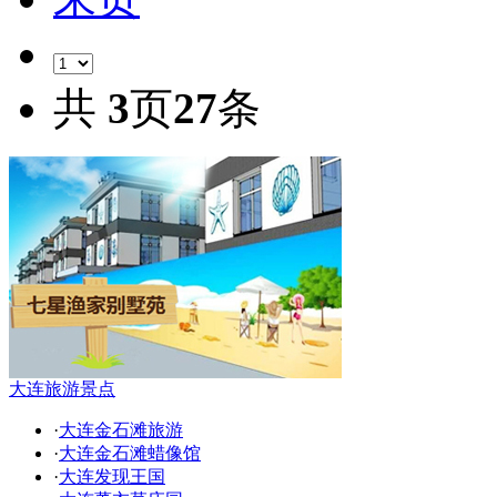
共
3
页
27
条
大连旅游景点
·
大连金石滩旅游
·
大连金石滩蜡像馆
·
大连发现王国