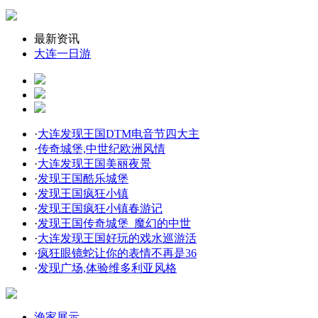
最新资讯
大连一日游
·
大连发现王国DTM电音节四大主
·
传奇城堡,中世纪欧洲风情
·
大连发现王国美丽夜景
·
发现王国酷乐城堡
·
发现王国疯狂小镇
·
发现王国疯狂小镇春游记
·
发现王国传奇城堡_魔幻的中世
·
大连发现王国好玩的戏水巡游活
·
疯狂眼镜蛇让你的表情不再是36
·
发现广场,体验维多利亚风格
渔家展示