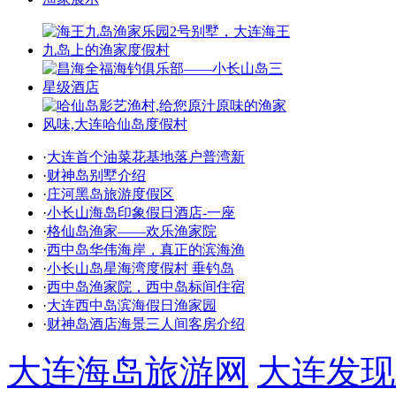
·
大连首个油菜花基地落户普湾新
·
财神岛别墅介绍
·
庄河黑岛旅游度假区
·
小长山海岛印象假日酒店-一座
·
格仙岛渔家——欢乐渔家院
·
西中岛华伟海岸，真正的滨海渔
·
小长山岛星海湾度假村 垂钓岛
·
西中岛渔家院，西中岛标间住宿
·
大连西中岛滨海假日渔家园
·
财神岛酒店海景三人间客房介绍
大连海岛旅游网
大连发现