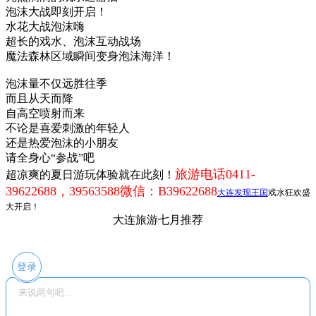
泡沫大战即刻开启！
水花大战泡沫嗨
超长的戏水、泡沫互动战场
魔法森林区域瞬间变身泡沫海洋！
泡沫量不仅远胜往季
而且从天而降
自高空喷射而来
不论是喜爱刺激的年轻人
还是热爱泡沫的小朋友
请全身心“参战”吧
旅游电话0411-
超凉爽的夏日游玩体验就在此刻！
39622688，39563588微信：B39622688
大连发现王国
戏水狂欢盛
大开启！
大连旅游七月推荐
登录