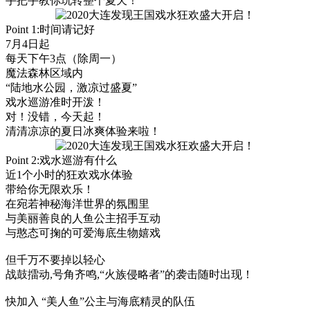
手把手教你玩转整个夏天！
Point 1:时间请记好
7月4日起
每天下午3点（除周一）
魔法森林区域内
“陆地水公园，激凉过盛夏”
戏水巡游准时开泼！
对！没错，今天起！
清清凉凉的夏日冰爽体验来啦！
Point 2:戏水巡游有什么
近1个小时的狂欢戏水体验
带给你无限欢乐！
在宛若神秘海洋世界的氛围里
与美丽善良的人鱼公主招手互动
与憨态可掬的可爱海底生物嬉戏
但千万不要掉以轻心
战鼓擂动,号角齐鸣,“火族侵略者”的袭击随时出现！
快加入 “美人鱼”公主与海底精灵的队伍