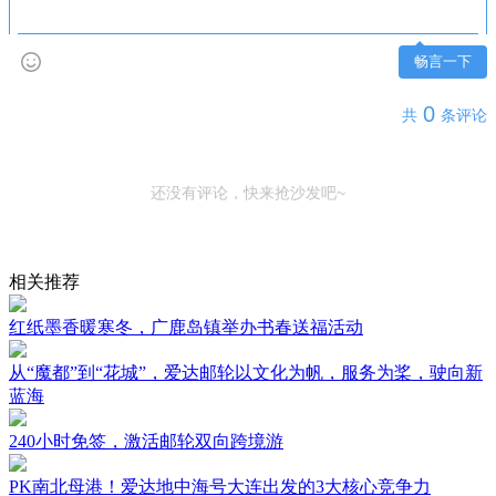
畅言一下
0
共
条评论
还没有评论，快来抢沙发吧~
相关推荐
红纸墨香暖寒冬，广鹿岛镇举办书春送福活动
从“魔都”到“花城”，爱达邮轮以文化为帆，服务为桨，驶向新
蓝海
240小时免签，激活邮轮双向跨境游
PK南北母港！爱达地中海号大连出发的3大核心竞争力