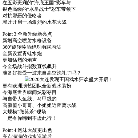
在五彩斑斓的“海底王国”彩车与
银色高级的“水星战士”彩车带领下
对抗邪恶的侵略者
就此开启一场激烈的水花大战！
Point 3:全新升级新亮点
新增高空喷射水枪设备
360°旋转喷洒绝对雨露均沾
全新设置青蛙水炮
更加猛烈的炮声
令全场战斗指数直线飙升
准备好接受一波来自高空洗礼了吗？
更有欧洲演艺团队全新戏水装扮
令海底世界瞬间炫彩夺目
与自带人鱼线、马甲线的
高颜值小哥哥、小姐姐近距离水战
大规模“微笑杀”现场
一定令你嗨到不虚此行！
Point 4:泡沫大战更出色
亮点满满的戏水巡游后