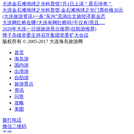
大连金石滩地球之光科普馆7月1日上演＂星石传奇＂
大连金石滩地球之光科普馆,金石滩地球之光门票价格30元
(大连旅游资讯)一条“东沟”流淌出文旅经济新业态
大连网红桥在哪?大连有网红桥吗?不仅有!而且.....
2020年大连一日游旅游景点推荐(自助游推荐)
獐子岛镇党委主持召开集团党委扩大会议
版权所有 © 2005-2017 大连海岛旅游网
首页
海岛游
国内游
出境游
自助游
旅游景点
资讯
问答
攻略
美图
拨打电话
微信二维码
关闭